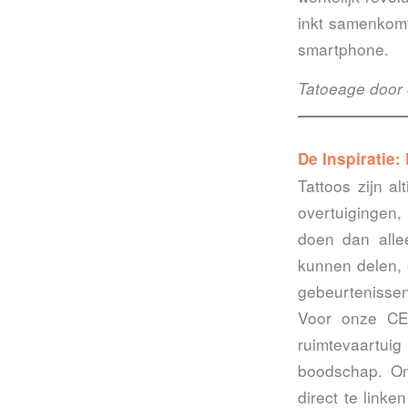
inkt samenkomt
smartphone.
Tatoeage door
De Inspiratie:
Tattoos zijn al
overtuigingen,
doen dan allee
kunnen delen, 
gebeurtenissen
Voor onze CEO
ruimtevaartuig
boodschap. On
direct te link