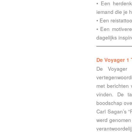
• Een herdenk
iemand die je h
• Een reistatto
• Een motivere
dagelijks inspir
De Voyager 1 
De Voyager 1
vertegenwoordi
met berichten 
vinden. De ta
boodschap over
Carl Sagan’s “P
werd genomen v
verantwoordeli