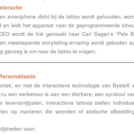
nteractie
n smartphone dicht bij de tattoo wordt gehouden, wor
d en leidt het apparaat naar de geprogrammeerde inhou
EO wordt de link gemaakt naar Carl Sagan’s “Pale Bl
n meeslepende storytelling-ervaring wordt geboden aa
ig genoeg is om naar de tattoo te vragen.
Personalisatie
 uniek, en met de interactieve technologie van ByeleX
t nu een eerbetoon is aan een dierbare, een symbool van
n levensmijlpalen, interactieve tattoos stellen individu
elen op manieren die woorden of statische afbeelding
lijkheden voor: