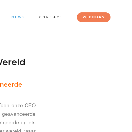
NEWS
CONTACT
WEBINARS
Wereld
ineerde
l. Toen onze CEO
et geavanceerde
rmeerde in iets
ter wereld, waar