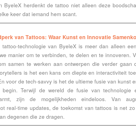
n ByeleX herdenkt de tattoo niet alleen deze boodsch
 elke keer dat iemand hem scant.
dperk van Tattoos: Waar Kunst en Innovatie Samen
e tattoo-technologie van ByeleX is meer dan alleen ee
uwe manier om te verbinden, te delen en te innoveren. Vo
om samen te werken aan ontwerpen die verder gaan d
orytellers is het een kans om diepte en interactiviteit t
n voor de tech-savvy is het de ultieme fusie van kunst e
 begin. Terwijl de wereld de fusie van technologie 
armt, zijn de mogelijkheden eindeloos. Van augm
tot real-time updates, de toekomst van tattoos is net zo
 van degenen die ze dragen.