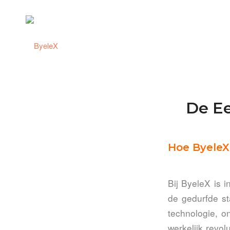
De Ee
Hoe ByeleX
Bij ByeleX is i
de gedurfde st
technologie, o
werkelijk revol