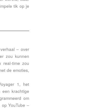
mpele tik op je
n verhaal – over
meer zou kunnen
n real-time zou
met de emoties,
Voyager 1, het
n een krachtige
rogrammeerd om
ak op YouTube –