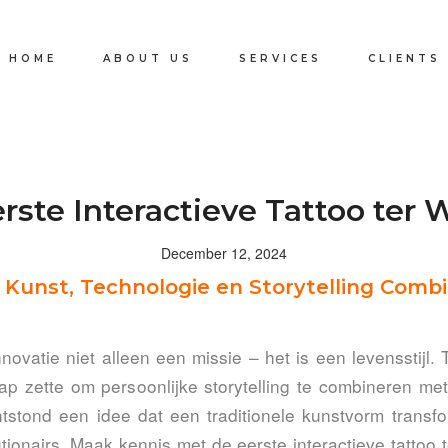
HOME
ABOUT US
SERVICES
CLIENTS
rste Interactieve Tattoo ter 
December 12, 2024
 Kunst, Technologie en Storytelling Comb
nnovatie niet alleen een missie – het is een levensstij
ap zette om persoonlijke storytelling te combineren m
ntstond een idee dat een traditionele kunstvorm transfo
utionairs. Maak kennis met de eerste interactieve tattoo 