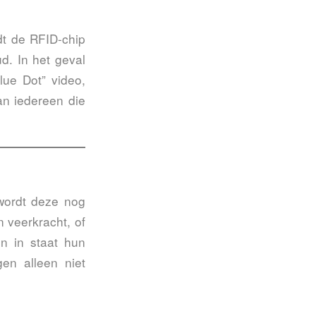
dt de RFID-chip
d. In het geval
ue Dot” video,
n iedereen die
 wordt deze nog
 veerkracht, of
en in staat hun
en alleen niet