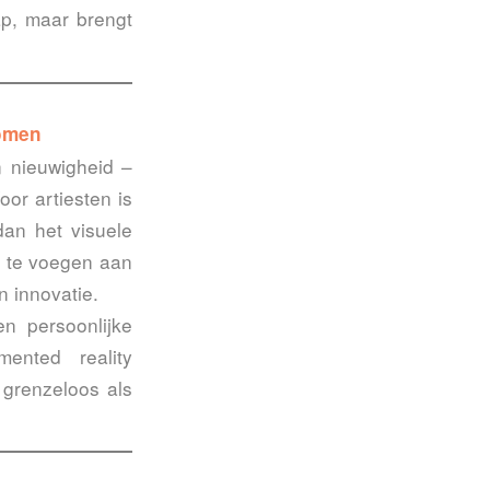
ap, maar brengt
komen
n nieuwigheid –
or artiesten is
an het visuele
oe te voegen aan
n innovatie.
en persoonlijke
ented reality
 grenzeloos als