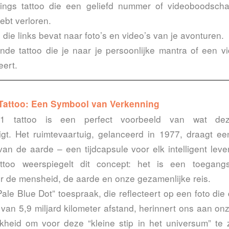
ings tattoo die een geliefd nummer of videoboodscha
ebt verloren.
o die links bevat naar foto’s en video’s van je avonturen.
nde tattoo die je naar je persoonlijke mantra of een vid
eert.
Tattoo: Een Symbool van Verkenning
 tattoo is een perfect voorbeeld van wat dez
gt. Het ruimtevaartuig, gelanceerd in 1977, draagt e
van de aarde – een tijdcapsule voor elk intelligent lev
ttoo weerspiegelt dit concept: het is een toegang
 de mensheid, de aarde en onze gezamenlijke reis.
ale Blue Dot” toespraak, die reflecteert op een foto di
an 5,9 miljard kilometer afstand, herinnert ons aan on
jkheid om voor deze “kleine stip in het universum” te