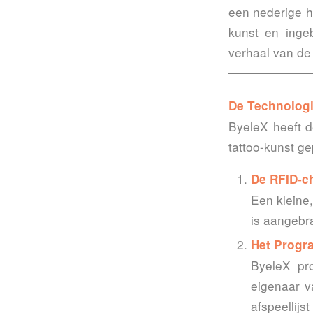
een nederige h
kunst en inge
verhaal van de 
De Technologi
ByeleX heeft d
tattoo-kunst ge
De RFID-c
Een kleine
is aangebra
Het Progr
ByeleX pr
eigenaar v
afspeellijs