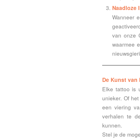
Naadloze I
Wanneer ee
geactiveer
van onze C
waarmee ee
nieuwsgier
De Kunst van 
Elke tattoo is
unieker. Of he
een viering va
verhalen te d
kunnen.
Stel je de moge